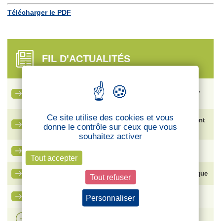
Télécharger le PDF
FIL D'ACTUALITÉS
Ce qu’il faut savoir sur le nouveau congé de naissance,
entré en vigueur le 1er juillet 2026
Ce site utilise des cookies et vous
Vente de SFR : face aux risques de plan social, comment
donne le contrôle sur ceux que vous
protéger les salariés ?
souhaitez activer
La lettre des cadres – CFTC Cadres
Tout accepter
Bouygues SA – Élection du Comité Social et Économique
Tout refuser
Ma carte adhérent CFTC
Personnaliser
Politique de confidentialité
Voir plus d'actualités