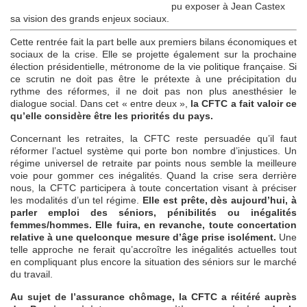
pu exposer à Jean Castex
sa vision des grands enjeux sociaux.
Cette rentrée fait la part belle aux premiers bilans économiques et
sociaux de la crise. Elle se projette également sur la prochaine
élection présidentielle, métronome de la vie politique française. Si
ce scrutin ne doit pas être le prétexte à une précipitation du
rythme des réformes, il ne doit pas non plus anesthésier le
dialogue social. Dans cet « entre deux »,
la CFTC a fait valoir ce
qu’elle considère être les priorités du pays.
Concernant les retraites, la CFTC reste persuadée qu’il faut
réformer l’actuel système qui porte bon nombre d’injustices. Un
régime universel de retraite par points nous semble la meilleure
voie pour gommer ces inégalités. Quand la crise sera derrière
nous, la CFTC participera à toute concertation visant à préciser
les modalités d’un tel régime.
Elle est prête, dès aujourd’hui, à
parler emploi des séniors, pénibilités ou inégalités
femmes/hommes. Elle fuira, en revanche, toute concertation
relative à une quelconque mesure d’âge prise isolément.
Une
telle approche ne ferait qu’accroître les inégalités actuelles tout
en compliquant plus encore la situation des séniors sur le marché
du travail.
Au sujet de l’assurance chômage, la CFTC a réitéré auprès