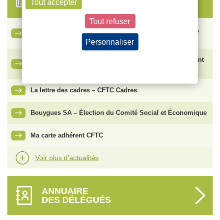
Tout accepter
Tout refuser
Ce qu’il faut savoir sur le nouveau congé de naissance,
entré en vigueur le 1er juillet 2026
Personnaliser
Politique de confidentialité
Vente de SFR : face aux risques de plan social, comment
protéger les salariés ?
La lettre des cadres – CFTC Cadres
Bouygues SA – Élection du Comité Social et Économique
Ma carte adhérent CFTC
Voir plus d'actualités
ANNUAIRE
DES DÉLÉGUÉS