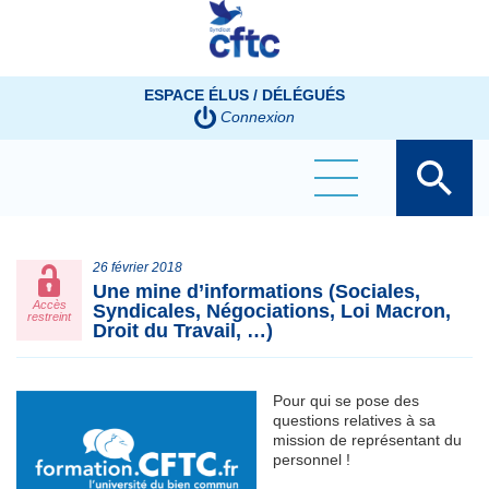
Panneau de gestion des cookies
ESPACE ÉLUS / DÉLÉGUÉS
Connexion
26 février 2018
Une mine d’informations (Sociales,
Accès
Syndicales, Négociations, Loi Macron,
restreint
Droit du Travail, …)
Pour qui se pose des
questions relatives à sa
mission de représentant du
personnel !