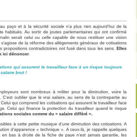
u pays et à la sécurité sociale n’a plus rien aujourd’hui de la
ite habitués. Au sortir de joutes parlementaires qui ont confirmé
lin serait celui ou celle capable de nous restituer une vision
l s’agisse de la réforme des allègements généraux de cotisations
s propositions contradictoires ont fusé dans tous les sens.
Elles
x ici dénoncer
.
ations qui assurent le travailleur face à un risque toujours
alaire brut !
mployeurs sont nombreux à militer pour la diminution, voire la
. C’est oublier que le vrai salaire, au sens de la contrepartie au
 ! Celui qui comprend les cotisations qui assurent le travailleur face
. Celui qui finance la protection du travailleur quand le risque
tions sociales comme du « salaire différé ».
sibles à cette petite musique d’une diminution des cotisations. A
lution d’apparence « technique ». A ceux-là, je rappelle quelques
t en bas à droite de la fiche de paye n’est jamais garantie, les