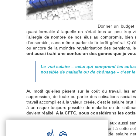
Donner un budget a
quasi formalité à laquelle on s’était tous un peu trop v
l’allergie de nombre de nos élus au compromis, bien ma
d’ensemble, sans même parler de l’intérêt général. Qu’i
ou encore de la moindre revalorisation des pensions, le
ont aussi trahi une confusion des genres que je veu
Le vrai salaire – celui qui comprend les cotis
possible de maladie ou de chômage – c’est le s
Au motif qu’elles pèsent sur le coût du travail, les e
suppression, de toute ou partie des cotisations sociales
travail accompli et à la valeur créée, c’est le salaire brut
à un risque toujours possible de maladie ou de chômage
devient réalité.
A la CFTC, nous considérons les cotisa
Je n’ignore pas que certains salariés sont eux aussi sen
défaut d’être augmentés, ils se résigneraient à cette so
tristes vérités : premièrement, la hausse de salaire ne