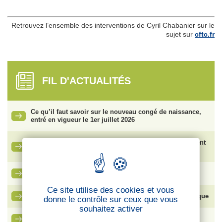
Retrouvez l’ensemble des interventions de Cyril Chabanier sur le
sujet sur
cftc.fr
FIL D'ACTUALITÉS
Ce qu’il faut savoir sur le nouveau congé de naissance,
entré en vigueur le 1er juillet 2026
Vente de SFR : face aux risques de plan social, comment
protéger les salariés ?
La lettre des cadres – CFTC Cadres
Ce site utilise des cookies et vous
Bouygues SA – Élection du Comité Social et Économique
donne le contrôle sur ceux que vous
souhaitez activer
Ma carte adhérent CFTC