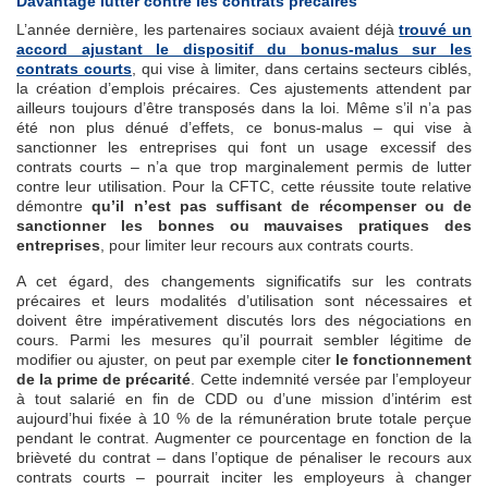
Davantage lutter contre les contrats précaires
L’année dernière, les partenaires sociaux avaient déjà
trouvé un
accord ajustant le dispositif du bonus-malus sur les
contrats courts
, qui vise à limiter, dans certains secteurs ciblés,
la création d’emplois précaires. Ces ajustements attendent par
ailleurs toujours d’être transposés dans la loi. Même s’il n’a pas
été non plus dénué d’effets, ce bonus-malus – qui vise à
sanctionner les entreprises qui font un usage excessif des
contrats courts – n’a que trop marginalement permis de lutter
contre leur utilisation. Pour la CFTC, cette réussite toute relative
démontre
qu’il n’est pas suffisant de récompenser ou de
sanctionner les bonnes ou mauvaises pratiques des
entreprises
, pour limiter leur recours aux contrats courts.
A cet égard, des changements significatifs sur les contrats
précaires et leurs modalités d’utilisation sont nécessaires et
doivent être impérativement discutés lors des négociations en
cours. Parmi les mesures qu’il pourrait sembler légitime de
modifier ou ajuster, on peut par exemple citer
le fonctionnement
de la prime de précarité
. Cette indemnité versée par l’employeur
à tout salarié en fin de CDD ou d’une mission d’intérim est
aujourd’hui fixée à 10 % de la rémunération brute totale perçue
pendant le contrat. Augmenter ce pourcentage en fonction de la
brièveté du contrat – dans l’optique de pénaliser le recours aux
contrats courts – pourrait inciter les employeurs à changer