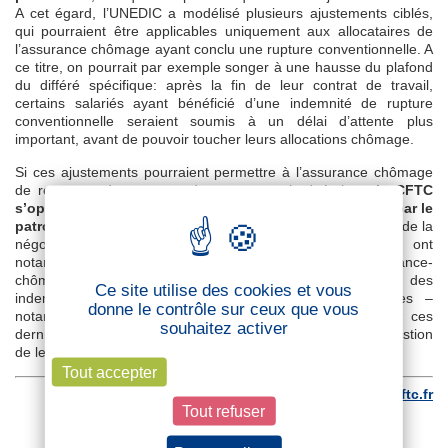
A cet égard, l’UNEDIC a modélisé plusieurs ajustements ciblés,
qui pourraient être applicables uniquement aux allocataires de
l’assurance chômage ayant conclu une rupture conventionnelle. A
ce titre, on pourrait par exemple songer à une hausse du plafond
du différé spécifique: après la fin de leur contrat de travail,
certains salariés ayant bénéficié d’une indemnité de rupture
conventionnelle seraient soumis à un délai d’attente plus
important, avant de pouvoir toucher leurs allocations chômage.
Si ces ajustements pourraient permettre à l’assurance chômage
de regagner des marges de manœuvre budgétaires,
la CFTC
s’oppose catégoriquement à d’autres pistes évoquées par le
patronat
, dans l’optique de réduire le déficit du régime : lors de la
négociation en cours, les organisations d’employeurs ont
notamment proposé de durcir les critères d’accès à l’assurance-
chômage, ainsi que de réduire la durée et le niveau des
Ce site utilise des cookies et vous
indemnisations. Les droits au chômage des allocataires –
donne le contrôle sur ceux que vous
notamment des plus précaires- n’ayant cessé de reculer ces
souhaitez activer
dernières années, il est, pour notre organisation, hors de question
de les réduire davantage.
Tout accepter
Retrouvez cet article sur
cftc.fr
Tout refuser