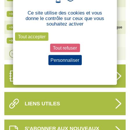
protéger les salariés ?
Ce site utilise des cookies et vous
La lettre des cadres – CFTC Cadres
donne le contrôle sur ceux que vous
souhaitez activer
Bouygues SA – Élection du Comité Social et Économique
Tout accepter
Ma carte adhérent CFTC
Tout refuser
Voir plus d'actualités
Personnaliser
Politique de confidentialité
ANNUAIRE
DES DÉLÉGUÉS
LIENS UTILES
S’ABONNER AUX NOUVEAUX