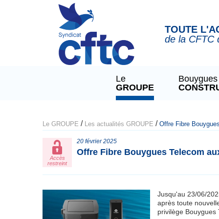
Panneau de gestion des cookies
TOUTE L'A
de la CFTC 
Le
Bouygues
GROUPE
CONSTR
/
/
Le GROUPE
Les actualités GROUPE
Offre Fibre Bouygue
20 février 2025
Offre Fibre Bouygues Telecom au
Accès
restreint
Jusqu'au 23/06/202
après toute nouvell
privilège Bouygues