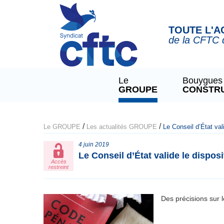
Panneau de gestion des cookies
TOUTE L'A
de la CFTC 
Le
Bouygues
GROUPE
CONSTR
/
/
Le GROUPE
Les actualités GROUPE
Le Conseil d’État val
4 juin 2019
Le Conseil d’État valide le dispos
Accès
restreint
Des précisions sur l