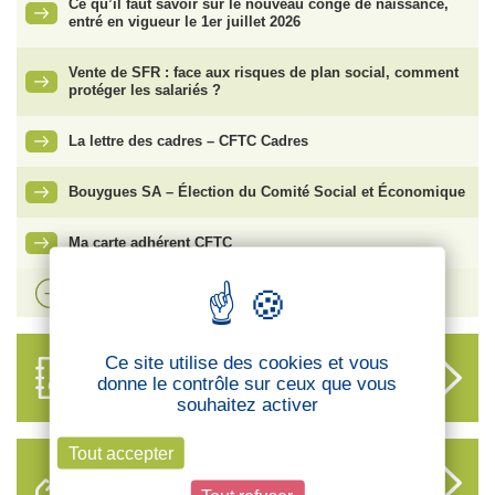
Ce qu’il faut savoir sur le nouveau congé de naissance,
entré en vigueur le 1er juillet 2026
Vente de SFR : face aux risques de plan social, comment
protéger les salariés ?
La lettre des cadres – CFTC Cadres
Bouygues SA – Élection du Comité Social et Économique
Ma carte adhérent CFTC
Voir plus d'actualités
Ce site utilise des cookies et vous
ANNUAIRE
donne le contrôle sur ceux que vous
DES DÉLÉGUÉS
souhaitez activer
Tout accepter
LIENS UTILES