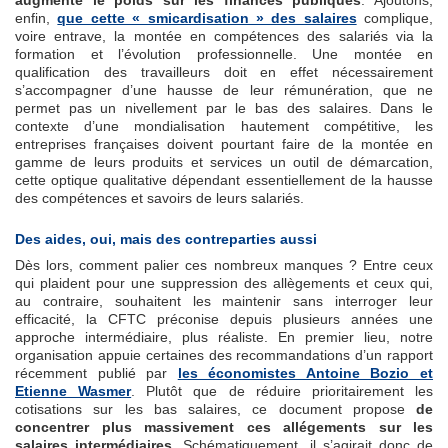
augmente le poids sur les finances publiques
. Ajoutons,
enfin,
que cette « smicardisation » des salaires
complique,
voire entrave, la montée en compétences des salariés via la
formation et l’évolution professionnelle. Une montée en
qualification des travailleurs doit en effet nécessairement
s’accompagner d’une hausse de leur rémunération, que ne
permet pas un nivellement par le bas des salaires. Dans le
contexte d’une mondialisation hautement compétitive, les
entreprises françaises doivent pourtant faire de la montée en
gamme de leurs produits et services un outil de démarcation,
cette optique qualitative dépendant essentiellement de la hausse
des compétences et savoirs de leurs salariés.
Des aides, oui, mais des contreparties aussi
Dès lors, comment palier ces nombreux manques ? Entre ceux
qui plaident pour une suppression des allègements et ceux qui,
au contraire, souhaitent les maintenir sans interroger leur
efficacité, la CFTC préconise depuis plusieurs années une
approche intermédiaire, plus réaliste. En premier lieu, notre
organisation appuie certaines des recommandations d’un rapport
récemment publié par
les économistes Antoine Bozio et
Etienne Wasmer
. Plutôt que de réduire prioritairement les
cotisations sur les bas salaires, ce document propose
de
concentrer plus massivement ces allégements sur les
salaires intermédiaires
. Schématiquement, il s’agirait donc de