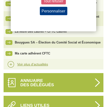
Tout refuser
Ce qu’il faut savoir sur le nouveau congé de naissance,
entré en vigueur le 1er juillet 2026
Personnaliser
Vente de SFR : face aux risques de plan social, comment
Politique de confidentialité
protéger les salariés ?
La lettre des cadres – CFTC Cadres
Bouygues SA – Élection du Comité Social et Économique
Ma carte adhérent CFTC
Voir plus d'actualités
ANNUAIRE
DES DÉLÉGUÉS
LIENS UTILES