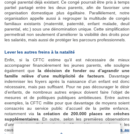
congé parental déjà existant. Ce congé pourrait être pris à temps
partiel partagé entre les deux parents, afin de favoriser une
organisation domestique plus égalitaire. Parallèlement, notre
organisation appelle aussi à regrouper la multitude de congés
familiaux existants (maternité, paternité, enfant malade, deuil
parental, etc.) sous une dénomination unique. Cette simplification
permettrait non seulement d’améliorer la visibilité des droits pour
les salariés, mais aussi de protéger les parcours professionnels.
Lever les autres freins à la natalité
Enfin, si la CFTC estime qu’il est nécessaire de mieux
accompagner financièrement les jeunes parents, elle souligne
également que
la décision de fonder ou d’agrandir une
famille relève d’une multiplicité de facteurs
. Davantage
indemniser les foyers après la naissance d’un enfant est donc
nécessaire, mais pas suffisant. Pour ne pas décourager le désir
d’enfants, de nombreux autres enjeux doivent faire l’objet de
mesures et de politiques publiques ambitieuses. Entre autres
exemples, la CFTC milite pour que davantage de moyens soient
consacrés au service public d’accueil de la petite enfance,
notamment via
la création de 200.000 places en crèches
supplémentaires
. En outre, selon les premières observations
d’une mission d’information de l’Assemblée nationale sur les
causes de la baisse de la natalité en France,
c’est l’accès au