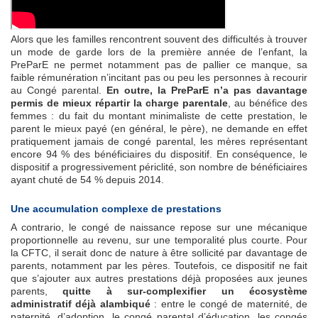
Alors que les familles rencontrent souvent des difficultés à trouver
un mode de garde lors de la première année de l’enfant, la
PreParE ne permet notamment pas de pallier ce manque, sa
faible rémunération n’incitant pas ou peu les personnes à recourir
au Congé parental.
En outre, la PreParE n’a pas davantage
permis de mieux répartir la charge parentale
, au bénéfice des
femmes : du fait du montant minimaliste de cette prestation, le
parent le mieux payé (en général, le père), ne demande en effet
pratiquement jamais de congé parental, les mères représentant
encore 94 % des bénéficiaires du dispositif. En conséquence, le
dispositif a progressivement périclité, son nombre de bénéficiaires
ayant chuté de 54 % depuis 2014.
Une accumulation complexe de prestations
A contrario, le congé de naissance repose sur une mécanique
proportionnelle au revenu, sur une temporalité plus courte. Pour
la CFTC, il serait donc de nature à être sollicité par davantage de
parents, notamment par les pères. Toutefois, ce dispositif ne fait
que s’ajouter aux autres prestations déjà proposées aux jeunes
parents,
quitte à sur-complexifier un écosystème
administratif déjà alambiqué
: entre le congé de maternité, de
paternité, d’adoption, le congé parental d’éducation, les congés