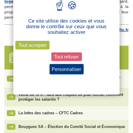
logement qui est le premier frein à la natalité
. A cet égard,
permettre à davantage de jeunes travailleurs d’accéder à la
propriété – ou à des loyers plus accessibles – pourrait aussi leur
permettre de réaliser leur désir de parentalité.
Ce site utilise des cookies et vous
donne le contrôle sur ceux que vous
Retrouvez cet article sur
cftc.fr
souhaitez activer
Tout accepter
Tout refuser
FIL D'ACTUALITÉS
Personnaliser
Ce qu’il faut savoir sur le nouveau congé de naissance,
Politique de confidentialité
entré en vigueur le 1er juillet 2026
Vente de SFR : face aux risques de plan social, comment
protéger les salariés ?
La lettre des cadres – CFTC Cadres
Bouygues SA – Élection du Comité Social et Économique