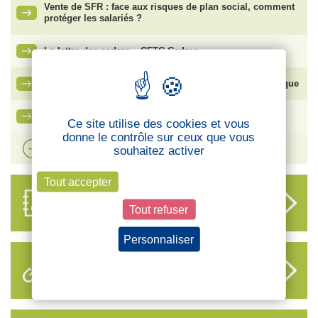
Vente de SFR : face aux risques de plan social, comment
protéger les salariés ?
La lettre des cadres – CFTC Cadres
Bouygues SA – Élection du Comité Social et Économique
Ma carte adhérent CFTC
Ce site utilise des cookies et vous
donne le contrôle sur ceux que vous
Voir plus d'actualités
souhaitez activer
Tout accepter
ANNUAIRE
DES DÉLÉGUÉS
Tout refuser
Personnaliser
Politique de confidentialité
LIENS UTILES