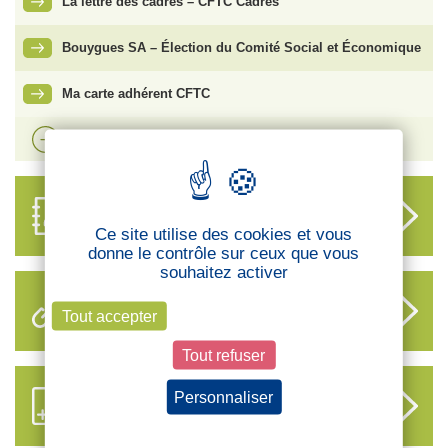
La lettre des cadres – CFTC Cadres
Bouygues SA – Élection du Comité Social et Économique
Ma carte adhérent CFTC
Voir plus d'actualités
ANNUAIRE
DES DÉLÉGUÉS
Ce site utilise des cookies et vous
donne le contrôle sur ceux que vous
souhaitez activer
LIENS UTILES
Tout accepter
Tout refuser
S’ABONNER AUX NOUVEAUX
Personnaliser
CONTENUS CFTC
Politique de confidentialité