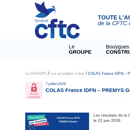
Panneau de gestion des cookies
TOUTE L'A
de la CFTC 
Le
Bouygues
GROUPE
CONSTR
/
/
Le GROUPE
Les actualités Colas
COLAS France IDFN – PR
7 juillet 2026
COLAS France IDFN – PREMYS Geni
Accès
restreint
Les résultats de l
le 22 juin 2026.