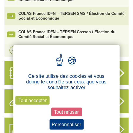
COLAS France IDFN – TERSEN SMS / Élection du Comité
Social et Économique
COLAS France IDFN – TERSEN Cosson / Élection du
Comité Social et Économique
Voir plus d'actualités
ANNUAIRE
DES DÉLÉGUÉS
Ce site utilise des cookies et vous
donne le contrôle sur ceux que vous
souhaitez activer
Tout accepter
LIENS UTILES
Tout refuser
Personnaliser
S’ABONNER AUX NOUVEAUX
CONTENUS CFTC