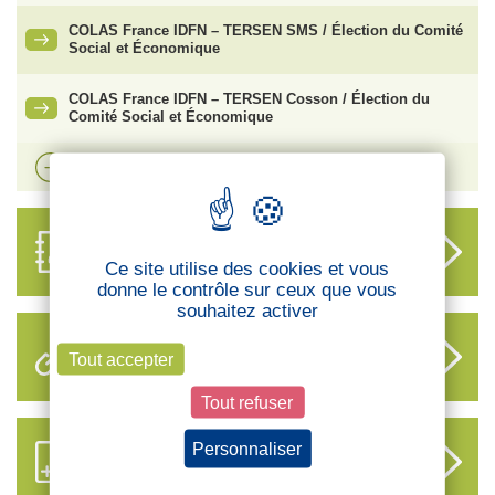
COLAS France IDFN – TERSEN SMS / Élection du Comité
Social et Économique
COLAS France IDFN – TERSEN Cosson / Élection du
Comité Social et Économique
Voir plus d'actualités
ANNUAIRE
DES DÉLÉGUÉS
Ce site utilise des cookies et vous
donne le contrôle sur ceux que vous
souhaitez activer
LIENS UTILES
Tout accepter
Tout refuser
Personnaliser
S’ABONNER AUX NOUVEAUX
CONTENUS CFTC
Politique de confidentialité