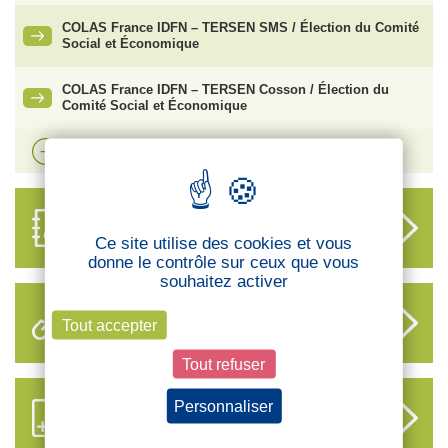
COLAS France IDFN – TERSEN SMS / Élection du Comité
Social et Économique
COLAS France IDFN – TERSEN Cosson / Élection du
Comité Social et Économique
Voir plus d'actualités
ANNUAIRE
DES DÉLÉGUÉS
Ce site utilise des cookies et vous
donne le contrôle sur ceux que vous
souhaitez activer
LIENS UTILES
Tout accepter
Tout refuser
Personnaliser
S’ABONNER AUX NOUVEAUX
CONTENUS CFTC
Politique de confidentialité