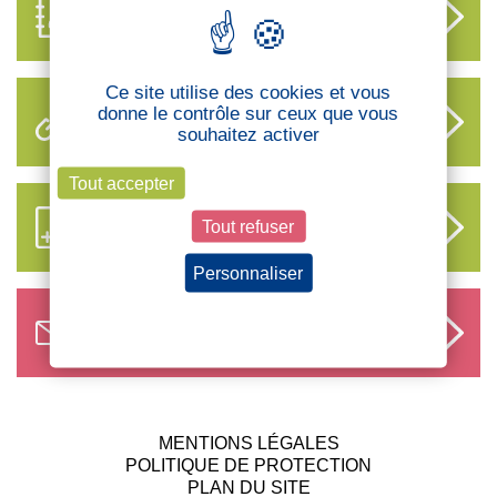
ANNUAIRE
DES DÉLÉGUÉS
Ce site utilise des cookies et vous
donne le contrôle sur ceux que vous
LIENS UTILES
souhaitez activer
Tout accepter
S’ABONNER AUX NOUVEAUX
Tout refuser
CONTENUS CFTC
Personnaliser
Politique de confidentialité
NOUS CONTACTER
MENTIONS LÉGALES
POLITIQUE DE PROTECTION
PLAN DU SITE