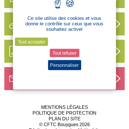
Ce site utilise des cookies et vous
donne le contrôle sur ceux que vous
LIENS UTILES
souhaitez activer
Tout accepter
S’ABONNER AUX NOUVEAUX
Tout refuser
CONTENUS CFTC
Personnaliser
Politique de confidentialité
NOUS CONTACTER
MENTIONS LÉGALES
POLITIQUE DE PROTECTION
PLAN DU SITE
© CFTC Bouygues 2026