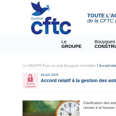
Panneau de gestion des cookies
TOUTE L'A
de la CFTC 
Le
Bouygues
GROUPE
CONSTR
/
/
Le GROUPE
Les accords Bouygues Immobilier
Accord rela
29 juin 2026
Accord relatif à la gestion des as
Accès
restreint
Clarification des as
revues à la hausse 