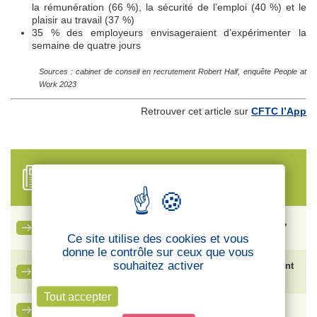
la rémunération (66 %), la sécurité de l’emploi (40 %) et le
plaisir au travail (37 %)
35 % des employeurs envisageraient d’expérimenter la
semaine de quatre jours
Sources : cabinet de conseil en recrutement Robert Half, enquête People at
Work 2023
Retrouver cet article sur
CFTC l’App
FIL D'ACTUALITÉS
Ce qu’il faut savoir sur le nouveau congé de naissance,
entré en vigueur le 1er juillet 2026
Ce site utilise des cookies et vous
donne le contrôle sur ceux que vous
souhaitez activer
Vente de SFR : face aux risques de plan social, comment
protéger les salariés ?
Tout accepter
La lettre des cadres – CFTC Cadres