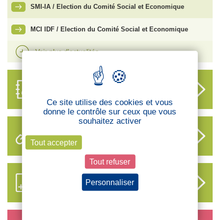
SMI-IA / Election du Comité Social et Economique
MCI IDF / Election du Comité Social et Economique
Voir plus d'actualités
ANNUAIRE
DES DÉLÉGUÉS
Ce site utilise des cookies et vous
donne le contrôle sur ceux que vous
souhaitez activer
LIENS UTILES
Tout accepter
Tout refuser
S’ABONNER AUX NOUVEAUX
Personnaliser
CONTENUS CFTC
Politique de confidentialité