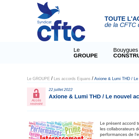
Panneau de gestion des cookies
TOUTE L'A
de la CFTC 
Le
Bouygues
GROUPE
CONSTR
/
/
Le GROUPE
Les accords Equans
Axione & Lumi THD / Le 
22 juillet 2022
Axione & Lumi THD / Le nouvel a
Accès
restreint
Le présent accord tr
les collaborateurs 
performances de l’e