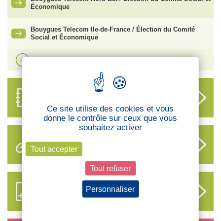
Économique
Bouygues Telecom Ile-de-France / Élection du Comité
Social et Économique
Voir plus d'actualités
ANNUAIRE
DES DÉLÉGUÉS
Ce site utilise des cookies et vous
donne le contrôle sur ceux que vous
souhaitez activer
LIENS UTILES
Tout accepter
Tout refuser
S’ABONNER AUX NOUVEAUX
Personnaliser
CONTENUS CFTC
Politique de confidentialité