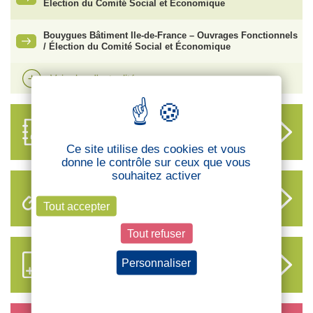
Élection du Comité Social et Économique
Bouygues Bâtiment Ile-de-France – Ouvrages Fonctionnels
/ Élection du Comité Social et Économique
Voir plus d'actualités
ANNUAIRE
DES DÉLÉGUÉS
Ce site utilise des cookies et vous
donne le contrôle sur ceux que vous
souhaitez activer
LIENS UTILES
Tout accepter
Tout refuser
S’ABONNER AUX NOUVEAUX
Personnaliser
CONTENUS CFTC
Politique de confidentialité