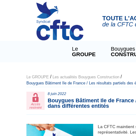
Panneau de gestion des cookies
TOUTE L'A
de la CFTC 
Le
Bouygues
GROUPE
CONSTR
/
/
Le GROUPE
Les actualités Bouygues Construction
Bouygues Bâtiment Ile de France / Les résultats partiels des 
8 juin 2022
Bouygues Bâtiment Ile de France /
Accès
dans différentes entités
restreint
La CFTC maintient 
représentativité. Le