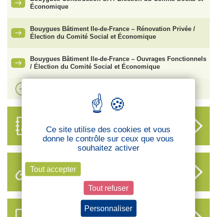
Économique
Bouygues Bâtiment Ile-de-France – Rénovation Privée /
Élection du Comité Social et Économique
Bouygues Bâtiment Ile-de-France – Ouvrages Fonctionnels
/ Élection du Comité Social et Économique
Voir plus d'actualités
ANNUAIRE
Ce site utilise des cookies et vous
DES DÉLÉGUÉS
donne le contrôle sur ceux que vous
souhaitez activer
Tout accepter
LIENS UTILES
Tout refuser
Personnaliser
S’ABONNER AUX NOUVEAUX