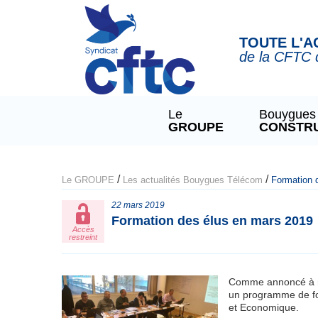
Panneau de gestion des cookies
TOUTE L'A
de la CFTC 
Le
Bouygues
GROUPE
CONSTR
/
/
Le GROUPE
Les actualités Bouygues Télécom
Formation 
22 mars 2019
Formation des élus en mars 2019
Accès
restreint
Comme annoncé à no
un programme de fo
et Economique.