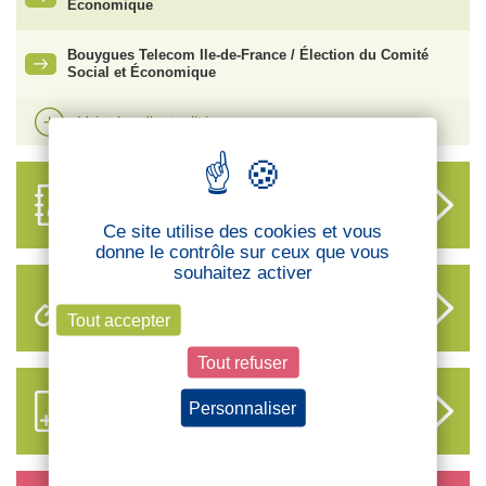
Économique
Bouygues Telecom Ile-de-France / Élection du Comité
Social et Économique
Voir plus d'actualités
ANNUAIRE
DES DÉLÉGUÉS
Ce site utilise des cookies et vous
donne le contrôle sur ceux que vous
souhaitez activer
LIENS UTILES
Tout accepter
Tout refuser
S’ABONNER AUX NOUVEAUX
Personnaliser
CONTENUS CFTC
Politique de confidentialité