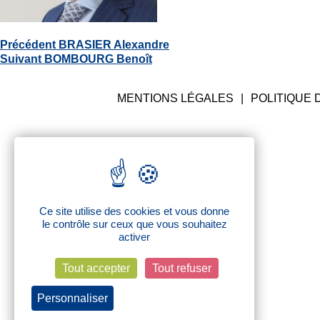
THUEL-CHASSAIGNE HUGUES
Navigation
Article
Précédent
BRASIER Alexandre
de
Article
précédent
Suivant
BOMBOURG Benoît
l’article
suivant
:
:
MENTIONS LÉGALES
POLITIQUE 
Ce site utilise des cookies et vous donne
le contrôle sur ceux que vous souhaitez
activer
Tout accepter
Tout refuser
Personnaliser
Politique de confidentialité