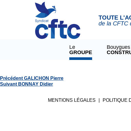
Panneau de gestion des cookies
TOUTE L'A
de la CFTC 
Le
Bouygues
GROUPE
CONSTR
NEUVILLE PIERRE
Navigation
Article
Précédent
GALICHON Pierre
de
Article
précédent
Suivant
BONNAY Didier
l’article
suivant
:
:
MENTIONS LÉGALES
POLITIQUE 