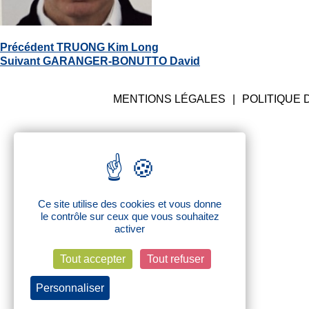
NETTER SÉBASTIEN
Navigation
Article
Précédent
TRUONG Kim Long
de
Article
précédent
Suivant
GARANGER-BONUTTO David
l’article
suivant
:
:
MENTIONS LÉGALES
POLITIQUE 
Ce site utilise des cookies et vous donne
le contrôle sur ceux que vous souhaitez
activer
Tout accepter
Tout refuser
Personnaliser
Politique de confidentialité