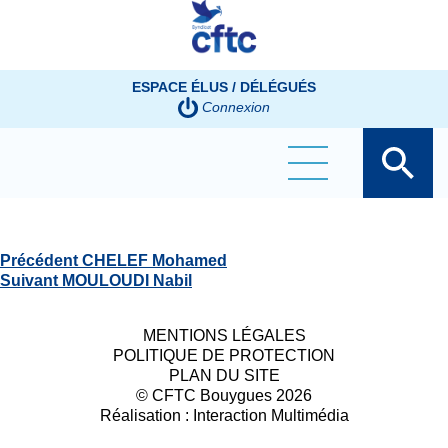
Panneau de gestion des cookies
ESPACE ÉLUS / DÉLÉGUÉS
Connexion
DELHOMME JEAN-MARC
Navigation
Article
Précédent
CHELEF Mohamed
de
Article
précédent
Suivant
MOULOUDI Nabil
l’article
suivant
:
:
MENTIONS LÉGALES
POLITIQUE DE PROTECTION
PLAN DU SITE
© CFTC Bouygues 2026
Réalisation :
Interaction Multimédia