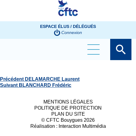
Panneau de gestion des cookies
ESPACE ÉLUS / DÉLÉGUÉS
Connexion
CHESNET STÉPHANE
Navigation
Article
Précédent
DELAMARCHE Laurent
de
Article
précédent
Suivant
BLANCHARD Frédéric
l’article
suivant
:
:
MENTIONS LÉGALES
POLITIQUE DE PROTECTION
PLAN DU SITE
© CFTC Bouygues 2026
Réalisation :
Interaction Multimédia