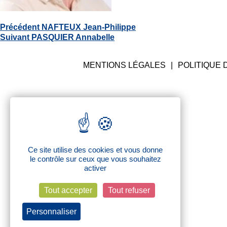
BREMONT SÉBASTIEN
Navigation
Article
Précédent
NAFTEUX Jean-Philippe
de
Article
précédent
Suivant
PASQUIER Annabelle
l’article
suivant
:
:
MENTIONS LÉGALES
POLITIQUE 
Ce site utilise des cookies et vous donne
le contrôle sur ceux que vous souhaitez
activer
Tout accepter
Tout refuser
Personnaliser
Politique de confidentialité