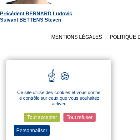
BABLED AUDE
Navigation
Article
Précédent
BERNARD Ludovic
de
Article
précédent
Suivant
BETTENS Steven
l’article
suivant
:
:
MENTIONS LÉGALES
POLITIQUE 
Ce site utilise des cookies et vous donne
le contrôle sur ceux que vous souhaitez
activer
Tout accepter
Tout refuser
Personnaliser
Politique de confidentialité