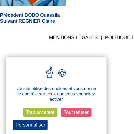
ABDELKRIM MEHDI
Navigation
Article
Précédent
BOBO Ouassila
de
Article
précédent
Suivant
REGNIER Claire
l’article
suivant
:
:
MENTIONS LÉGALES
POLITIQUE 
Ce site utilise des cookies et vous donne
le contrôle sur ceux que vous souhaitez
activer
Tout accepter
Tout refuser
Personnaliser
Politique de confidentialité